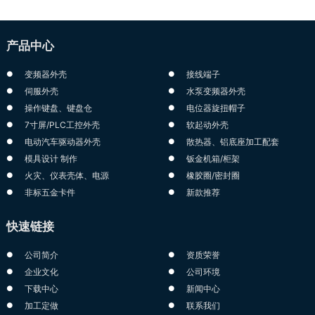
产品中心
变频器外壳
接线端子
伺服外壳
水泵变频器外壳
操作键盘、键盘仓
电位器旋扭帽子
7寸屏/PLC工控外壳
软起动外壳
电动汽车驱动器外壳
散热器、铝底座加工配套
模具设计 制作
钣金机箱/柜架
火灾、仪表壳体、电源
橡胶圈/密封圈
非标五金卡件
新款推荐
快速链接
公司简介
资质荣誉
企业文化
公司环境
下载中心
新闻中心
加工定做
联系我们