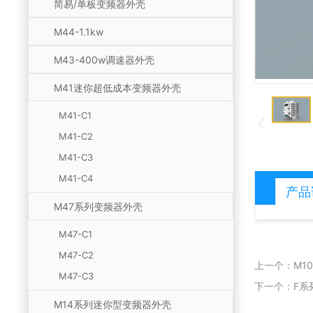
简易/单板变频器外壳
M44-1.1kw
M43-400w调速器外壳
M41迷你超低成本变频器外壳
M41-C1
M41-C2
M41-C3
M41-C4
产品
M47系列变频器外壳
M47-C1
M47-C2
上一个：M10-
M47-C3
下一个：F系
M14系列迷你型变频器外壳