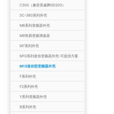
C300（兼容英威腾GD200）
SC-380系列外壳
M8系列变频器外壳
M9简易变频调速器
M7系列外壳
M10系列迷你变频器外壳-可提供方案
M13迷你型变频器外壳
F系列外壳
F2系列外壳
Y系列变频器外壳
B系列外壳