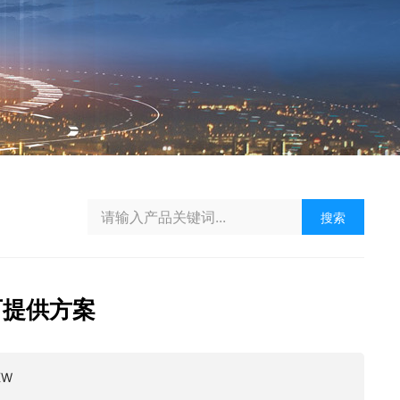
搜索
2可提供方案
KW