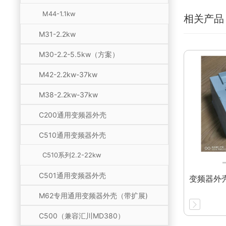
M44-1.1kw
相关产品
M31-2.2kw
M30-2.2-5.5kw（方案）
M42-2.2kw-37kw
M38-2.2kw-37kw
C200通用变频器外壳
C510通用变频器外壳
C510系列2.2-22kw
C501通用变频器外壳
变频器外
M62专用通用变频器外壳（带扩展)
C500（兼容汇川MD380）