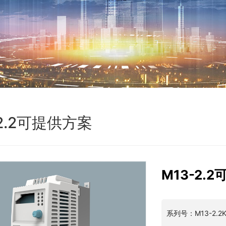
-2.2可提供方案
M13-2.
系列号：M13-2.2