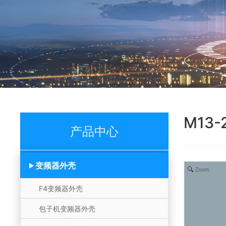
M13
产品中心
变频器外壳
Zoom
F4变频器外壳
包子机变频器外壳