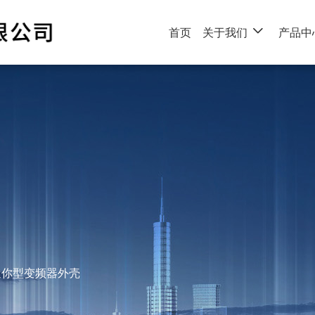
首页
关于我们
产品中
迷你型变频器外壳