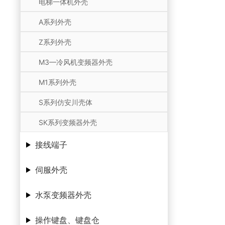
电梯一体机外壳
A系列外壳
Z系列外壳
M3—冷风机变频器外壳
M1系列外壳
S系列仿安川壳体
SK系列变频器外壳
接线端子
伺服外壳
水泵变频器外壳
操作键盘、键盘仓