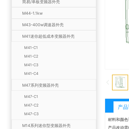
简易/单板变频器外壳
M44-1.1kw
M43-400w调速器外壳
M41迷你超低成本变频器外壳
M41-C1
M41-C2
M41-C3
M41-C4
M47系列变频器外壳
M47-C1
M47-C2
产品
M47-C3
材料和颜色
M14系列迷你型变频器外壳
产品改动需