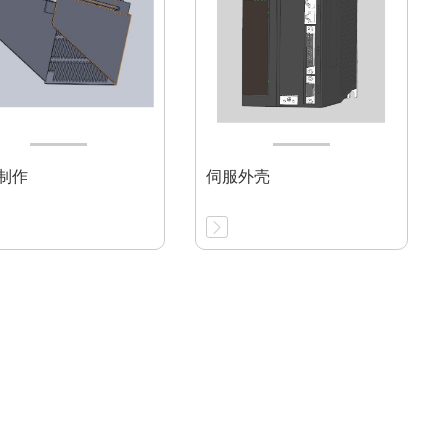
制作
伺服外壳