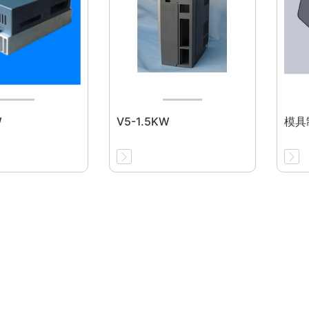
W
V5-1.5KW
模具