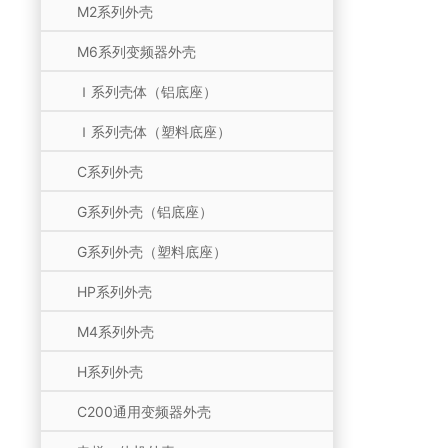
M2系列外壳
M6系列变频器外壳
Ｉ系列壳体（铝底座）
Ｉ系列壳体（塑料底座）
C系列外壳
G系列外壳（铝底座）
G系列外壳（塑料底座）
HP系列外壳
M4系列外壳
H系列外壳
C200通用变频器外壳