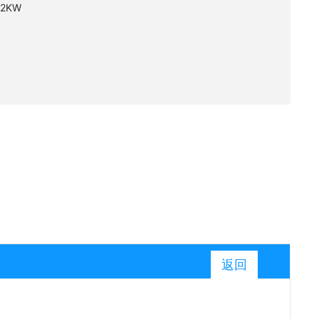
.2KW
返回