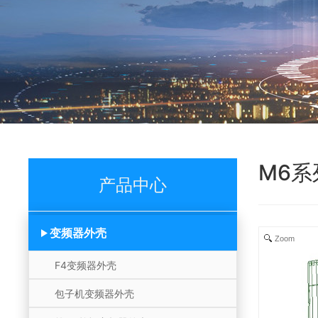
M6
产品中心
变频器外壳
Zoom
F4变频器外壳
包子机变频器外壳