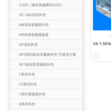
C300（兼容英威腾GD200）
SC-380系列外壳
M8系列变频器外壳
M9简易变频调速器
V4-1.5K
M7系列外壳
M10系列迷你变频器外壳-可提供方案
M13迷你型变频器外壳
F系列外壳
F2系列外壳
Y系列变频器外壳
B系列外壳