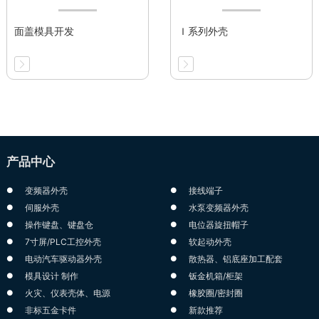
面盖模具开发
Ｉ系列外壳
产品中心
变频器外壳
接线端子
伺服外壳
水泵变频器外壳
操作键盘、键盘仓
电位器旋扭帽子
7寸屏/PLC工控外壳
软起动外壳
电动汽车驱动器外壳
散热器、铝底座加工配套
模具设计 制作
钣金机箱/柜架
火灾、仪表壳体、电源
橡胶圈/密封圈
非标五金卡件
新款推荐