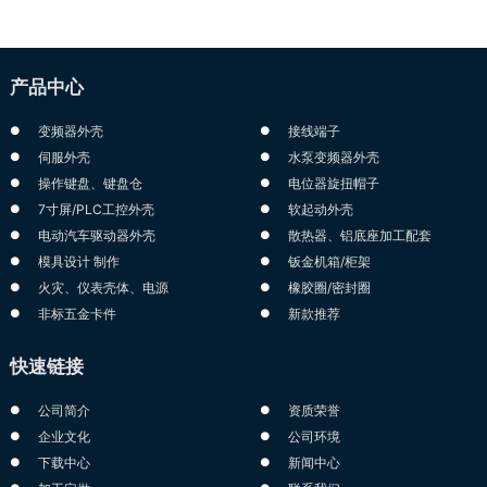
产品中心
变频器外壳
接线端子
伺服外壳
水泵变频器外壳
操作键盘、键盘仓
电位器旋扭帽子
7寸屏/PLC工控外壳
软起动外壳
电动汽车驱动器外壳
散热器、铝底座加工配套
模具设计 制作
钣金机箱/柜架
火灾、仪表壳体、电源
橡胶圈/密封圈
非标五金卡件
新款推荐
快速链接
公司简介
资质荣誉
企业文化
公司环境
下载中心
新闻中心