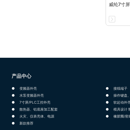
威纶7寸
产品中心
变频器外壳
接线端子
水泵变频器外壳
操作键盘
7寸屏/PLC工控外壳
软起动外
散热器、铝底座加工配套
模具设计 
火灾、仪表壳体、电源
橡胶圈/密
新款推荐