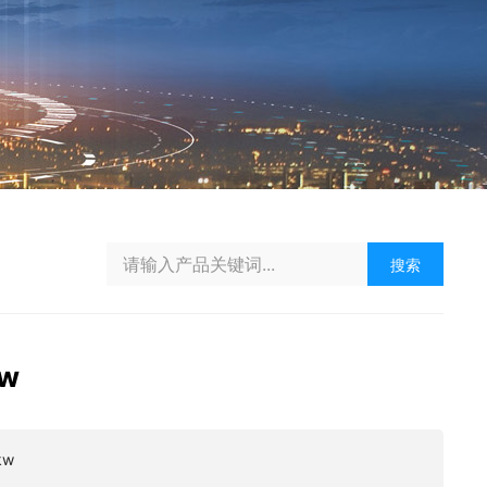
搜索
kw
kw