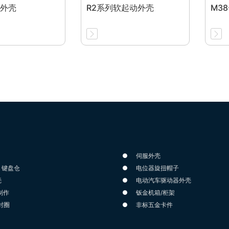
屏外壳
R2系列软起动外壳
M38
伺服外壳
、键盘仓
电位器旋扭帽子
壳
电动汽车驱动器外壳
制作
钣金机箱/柜架
封圈
非标五金卡件