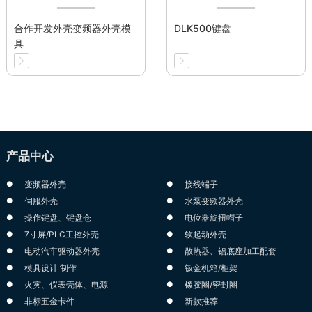
合作开发外壳变频器外壳模
DLK500键盘
具
产品中心
变频器外壳
接线端子
伺服外壳
水泵变频器外壳
操作键盘、键盘仓
电位器旋扭帽子
7寸屏/PLC工控外壳
软起动外壳
电动汽车驱动器外壳
散热器、铝底座加工配套
模具设计 制作
钣金机箱/柜架
火灾、仪表壳体、电源
橡胶圈/密封圈
非标五金卡件
新款推荐