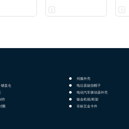
伺服外壳
、键盘仓
电位器旋扭帽子
壳
电动汽车驱动器外壳
制作
钣金机箱/柜架
封圈
非标五金卡件