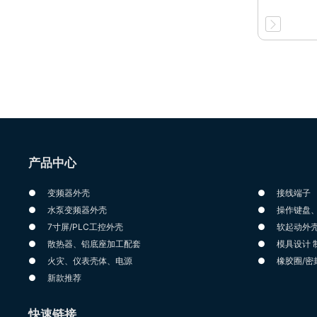
产品中心
变频器外壳
接线端子
水泵变频器外壳
操作键盘
7寸屏/PLC工控外壳
软起动外
散热器、铝底座加工配套
模具设计 
火灾、仪表壳体、电源
橡胶圈/密
新款推荐
快速链接