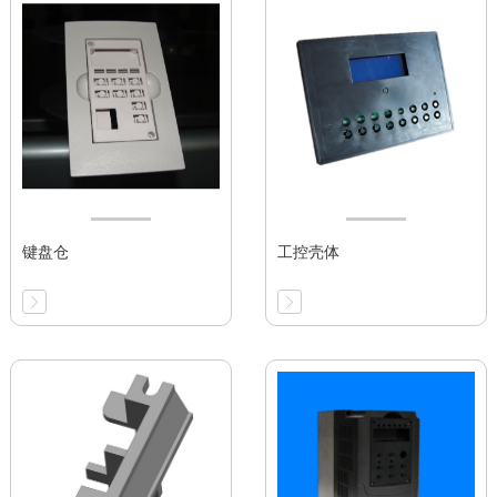
键盘仓
工控壳体